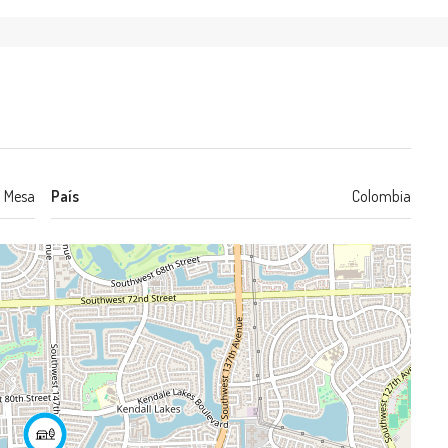
 Mesa
País
Colombia