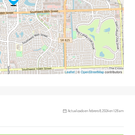
Leaflet
| ©
OpenStreetMap
contributors
Actualizado en febrero 8, 2024 en 1:26 am