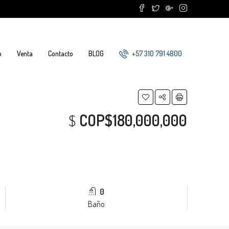
o
Venta
Contacto
BLOG
+57 310 791 4800
$
COP$180,000,000
0
Baño