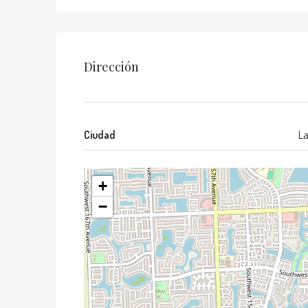
Dirección
Ciudad
La
+
−