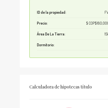
ID de la propiedad:
F
Precio:
$
COP$180,00
Área De La Tierra:
15
Dormitorio:
Calculadora de hipotecas título