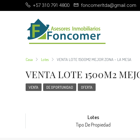
+57 310 791 4800
foncomerltda@gmail.com
Casa
Lotes
VENTA LOTE 1500M2 MEJOR ZONA – LA MESA
VENTA LOTE 1500M2 MEJ
VENTA
DE OPORTUNIDAD
OFERTA
Lotes
Tipo De Propiedad