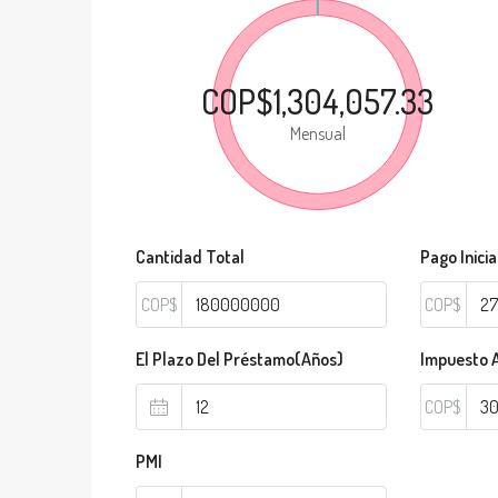
COP$1,304,057.33
Mensual
Cantidad Total
Pago Inicia
COP$
COP$
El Plazo Del Préstamo(Años)
Impuesto 
COP$
PMI