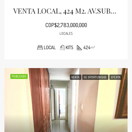
VENTA LOCAL, 424 M2. AV.SUBA.CL.115
COP$2,783,000,000
LOCALES
LOCAL
KITS
424
m²
PUBLICADO
VENTA
DE OPORTUNIDAD
OFERTA