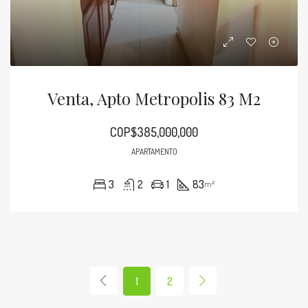
Venta, Apto Metropolis 83 M2
COP$385,000,000
APARTAMENTO
3
2
1
83
m²
1
2