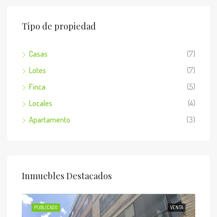
Tipo de propiedad
Casas
(7)
Lotes
(7)
Finca
(5)
Locales
(4)
Apartamento
(3)
Inmuebles Destacados
ENTA
PUBLICADO
VENTA
PUB