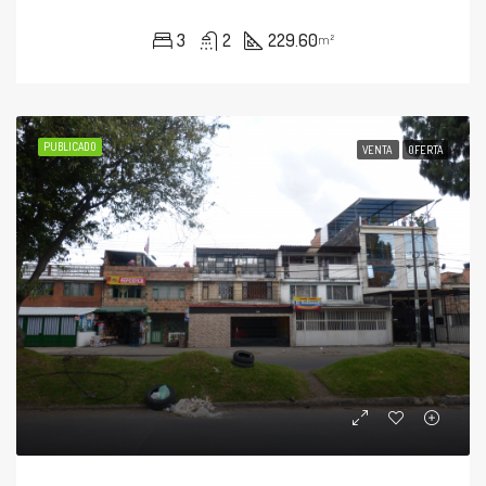
3
2
229.60
m²
PUBLICADO
VENTA
OFERTA