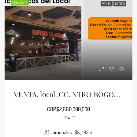
PUBLICADO
VENTA
OFERTA
VENTA, local .CC. NTRO BOGOTA,183M2, CON RENTA
COP$2,660,000,000
LOCALES
comunales
183
m²