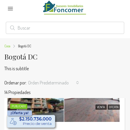
Casa
Bogotá DC
Bogotá DC
This is subtitle
Ordenar por:
Orden Predeterminado
14 Propiedades
PUBLICADO
VENTA
OFERTA