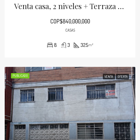
Venta casa, 2 niveles + Terraza – 325 m2
COP$840,000,000
CASAS
8
3
325
m²
PUBLICADO
VENTA
OFERTA